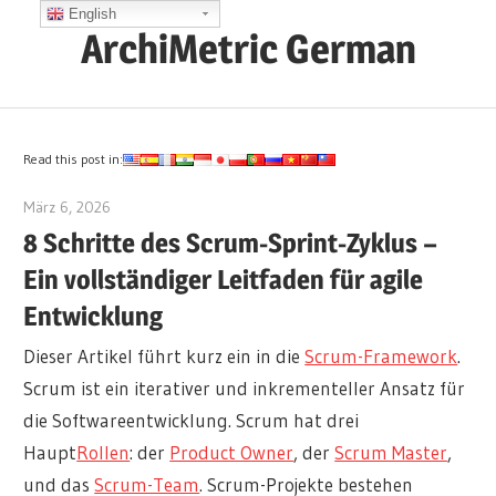
Zum
English
ArchiMetric German
Inhalt
springen
EA,
Dev
Ops,
Read this post in:
Scrum,
März 6, 2026
archimetric@visual-paradigm.com
Agile
8 Schritte des Scrum-Sprint-Zyklus –
and
Ein vollständiger Leitfaden für agile
More
Entwicklung
Dieser Artikel führt kurz ein in die
Scrum-Framework
.
Scrum ist ein iterativer und inkrementeller Ansatz für
die Softwareentwicklung. Scrum hat drei
Haupt
Rollen
: der
Product Owner
, der
Scrum Master
,
und das
Scrum-Team
. Scrum-Projekte bestehen