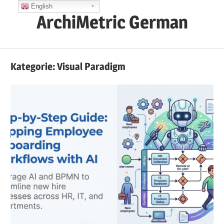
Zum
English
ArchiMetric German
Inhalt
springen
EA,
Dev
Kategorie:
Visual Paradigm
Ops,
Scrum,
Agile
and
More