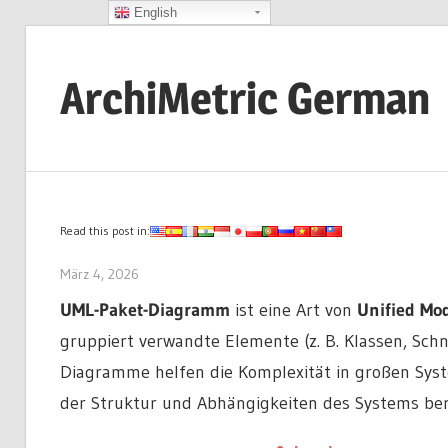
English
Zum
Inhalt
ArchiMetric German
springen
EA,
Dev
Ops,
Scrum,
Read this post in:
Agile
März 4, 2026
archimetric@visual-paradigm.com
and
UML-Paket-Diagramm
ist eine Art von
Unified Mo
More
gruppiert verwandte Elemente
(z. B. Klassen, Sch
Diagramme helfen
die Komplexität in großen Sys
der Struktur und Abhängigkeiten des Systems ber