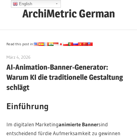
Zum
English
ArchiMetric German
Inhalt
springen
EA,
Dev
Ops,
Read this post in:
Scrum,
März 4, 2026
archimetric@visual-paradigm.com
Agile
AI-Animation-Banner-Generator:
and
Warum KI die traditionelle Gestaltung
More
schlägt
Einführung
Im digitalen Marketing
animierte Banner
sind
entscheidend für
die Aufmerksamkeit zu gewinnen