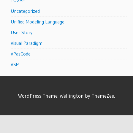
TOGAF
Uncategorized
Unified Modeling Language
User Story
Visual Paradigm
VPasCode
VSM
WordPress Theme: Wellington by
ThemeZee
.