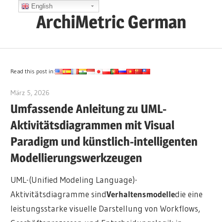
Zum
English
ArchiMetric German
Inhalt
springen
EA,
Dev
Ops,
Read this post in:
Scrum,
März 5, 2026
curtis
Agile
Umfassende Anleitung zu UML-
and
Aktivitätsdiagrammen mit Visual
More
Paradigm und künstlich-intelligenten
Modellierungswerkzeugen
UML-(Unified Modeling Language)-
Aktivitätsdiagramme sind
Verhaltensmodelle
die eine
leistungsstarke visuelle Darstellung von Workflows,