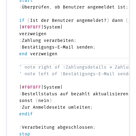
start
:
Überprüfen
,
 ob Benutzer angemeldet ist
;
if
(
Ist der Benutzer angemeldet?
)
 dann 
(
ja
|
#F0F8FF
|System|

:
Zahlung verarbeiten
;
:
Bestätigungs-E-Mail senden
;
end
 verzweigen

' note right of :Zahlungsdetails → Zahlung
' note left of :Bestätigungs-E-Mail senden
|
#F0F8FF
:
Bestellstatus auf bezahlt aktualisieren
;
sonst 
(
nein
)
:
Zur Anmeldeseite umleiten
;
endif
:
Verarbeitung abgeschlossen
;
stop