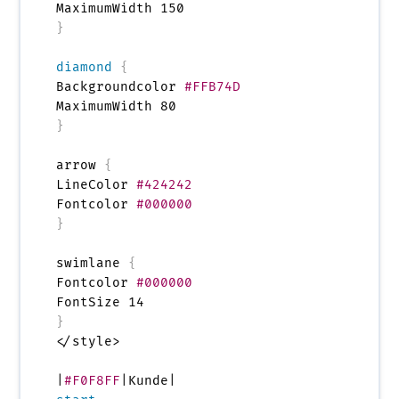
}
diamond
{
Backgroundcolor 
#FFB74D
}
arrow 
{
LineColor 
#424242
Fontcolor 
#000000
}
swimlane 
{
Fontcolor 
#000000
}
</style>

|
#F0F8FF