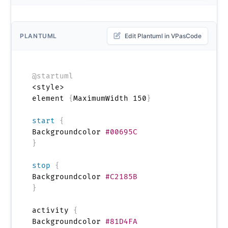
PLANTUML
Edit Plantuml in VPasCode
@startuml
<style>

element 
{
MaximumWidth 150
}
start
{
Backgroundcolor 
#00695C
}
stop
{
Backgroundcolor 
#C2185B
}
activity 
{
Backgroundcolor 
#81D4FA