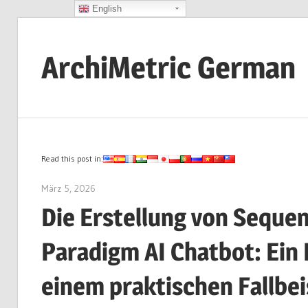
English
Zum
Inhalt
ArchiMetric German
springen
EA,
Dev
Ops,
Scrum,
Read this post in:
Agile
März 5, 2026
archimetric@visual-paradigm.com
and
Die Erstellung von Seque
More
Paradigm AI Chatbot: Ein 
einem praktischen Fallbe