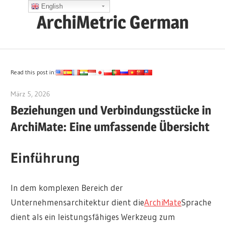
Zum
English
ArchiMetric German
Inhalt
springen
EA,
Dev
Ops,
Read this post in:
Scrum,
März 5, 2026
archimetric@visual-paradigm.com
Agile
Beziehungen und Verbindungsstücke in
and
ArchiMate: Eine umfassende Übersicht
More
Einführung
In dem komplexen Bereich der
Unternehmensarchitektur dient die
ArchiMate
Sprache
dient als ein leistungsfähiges Werkzeug zum