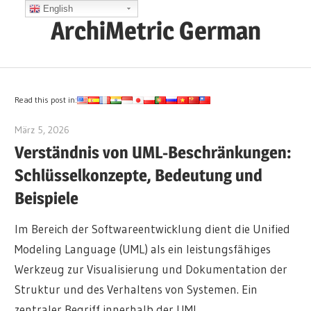
Zum
English
ArchiMetric German
Inhalt
springen
EA,
Dev
Ops,
Read this post in:
Scrum,
März 5, 2026
archimetric@visual-paradigm.com
Agile
Verständnis von UML-Beschränkungen:
and
Schlüsselkonzepte, Bedeutung und
More
Beispiele
Im Bereich der Softwareentwicklung dient die Unified
Modeling Language (UML) als ein leistungsfähiges
Werkzeug zur Visualisierung und Dokumentation der
Struktur und des Verhaltens von Systemen. Ein
zentraler Begriff innerhalb der UML