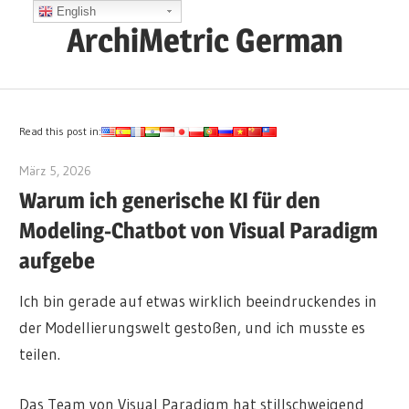
Zum
English
ArchiMetric German
Inhalt
springen
EA,
Dev
Ops,
Read this post in:
Scrum,
März 5, 2026
archimetric@visual-paradigm.com
Agile
Warum ich generische KI für den
and
Modeling-Chatbot von Visual Paradigm
More
aufgebe
Ich bin gerade auf etwas wirklich beeindruckendes in
der Modellierungswelt gestoßen, und ich musste es
teilen.
Das Team von Visual Paradigm hat stillschweigend