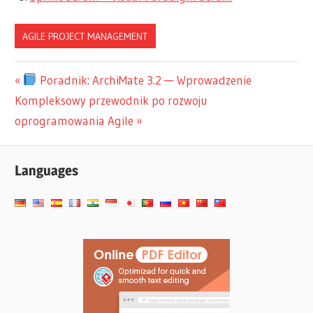
AGILE PROJECT MANAGEMENT
Nawigacja
Previous
Poradnik: ArchiMate 3.2 — Wprowadzenie
Next
Post:
Kompleksowy przewodnik po rozwoju
wpisu
Post:
oprogramowania Agile
Languages