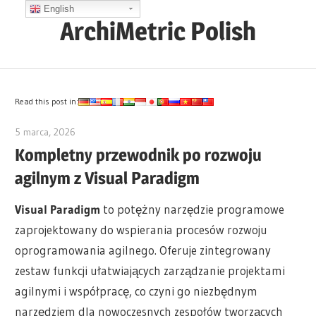
Skip
English
ArchiMetric Polish
to
content
EA,
Dev
Ops,
Read this post in:
Scrum,
5 marca, 2026
curtis
Agile
Kompletny przewodnik po rozwoju
and
agilnym z Visual Paradigm
More
Visual Paradigm
to potężny narzędzie programowe
zaprojektowany do wspierania procesów rozwoju
oprogramowania agilnego. Oferuje zintegrowany
zestaw funkcji ułatwiających zarządzanie projektami
agilnymi i współpracę, co czyni go niezbędnym
narzędziem dla nowoczesnych zespołów tworzących