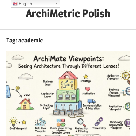
Skip
English
ArchiMetric Polish
to
content
EA,
Dev
Tag:
academic
Ops,
Scrum,
Agile
and
More