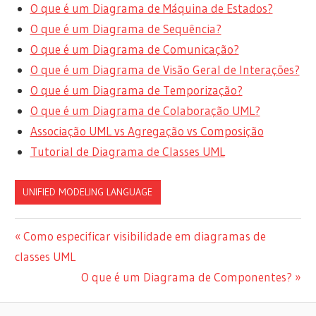
O que é um Diagrama de Máquina de Estados?
O que é um Diagrama de Sequência?
O que é um Diagrama de Comunicação?
O que é um Diagrama de Visão Geral de Interações?
O que é um Diagrama de Temporização?
O que é um Diagrama de Colaboração UML?
Associação UML vs Agregação vs Composição
Tutorial de Diagrama de Classes UML
UNIFIED MODELING LANGUAGE
Navegação
Previous
Como especificar visibilidade em diagramas de
Post:
classes UML
de
Next
O que é um Diagrama de Componentes?
artigos
Post: