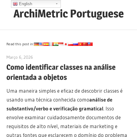
Skip
English
ArchiMetric Portuguese
to
content
EA,
Dev
Ops,
Read this post in:
Scrum,
Março 6, 2026
archimetric@visual-paradigm.com
Agile
Como identificar classes na análise
and
orientada a objetos
More
Uma maneira simples e eficaz de descobrir classes é
usando uma técnica conhecida como
análise de
substantivo/verbo e verificação gramatical
. Isso
envolve examinar cuidadosamente documentos de
requisitos de alto nível, materiais de marketing e
outras fontes que esclarecem o domínio do problema