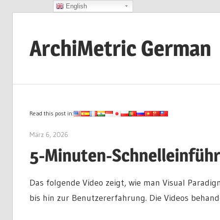
English
Zum
Inhalt
ArchiMetric German
springen
EA,
Dev
Ops,
Scrum,
Read this post in:
Agile
März 6, 2026
lydia
and
5-Minuten-Schnelleinführ
More
Das folgende Video zeigt, wie man Visual Paradig
bis hin zur Benutzererfahrung. Die Videos behan