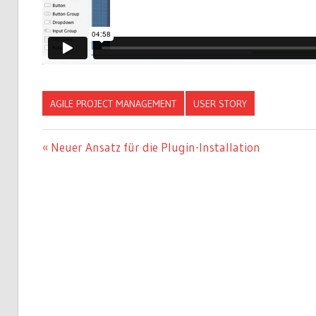
AGILE PROJECT MANAGEMENT
USER STORY
Beitragsnavigation
Vorheriger
Neuer Ansatz für die Plugin-Installation
Beitrag: