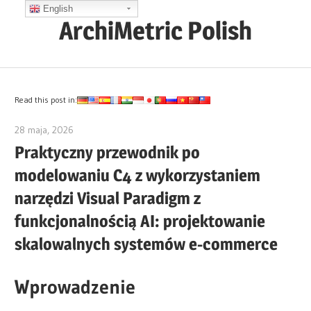
Skip
English
ArchiMetric Polish
to
content
EA,
Dev
Ops,
Read this post in:
Scrum,
28 maja, 2026
curtis
Agile
Praktyczny przewodnik po
and
modelowaniu C4 z wykorzystaniem
More
narzędzi Visual Paradigm z
funkcjonalnością AI: projektowanie
skalowalnych systemów e-commerce
Wprowadzenie