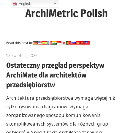
Skip
English
ArchiMetric Polish
to
content
EA,
Dev
Ops,
Read this post in:
Scrum,
12 kwietnia, 2026
archimetric@visual-paradigm.com
Agile
Ostateczny przegląd perspektyw
and
ArchiMate dla architektów
More
przedsiębiorstw
Architektura przedsiębiorstwa wymaga więcej niż
tylko rysowania diagramów. Wymaga
zorganizowanego sposobu komunikowania
skomplikowanych systemów dla różnych grup
odbiorców. Specyfikacja ArchiMate zapewnia