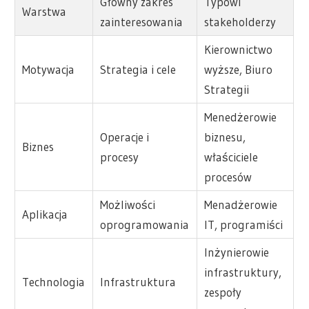
Główny zakres
Typowi
Warstwa
zainteresowania
stakeholderzy
Kierownictwo
Motywacja
Strategia i cele
wyższe, Biuro
Strategii
Menedżerowie
Operacje i
biznesu,
Biznes
procesy
właściciele
procesów
Możliwości
Menadżerowie
Aplikacja
oprogramowania
IT, programiści
Inżynierowie
infrastruktury,
Technologia
Infrastruktura
zespoły