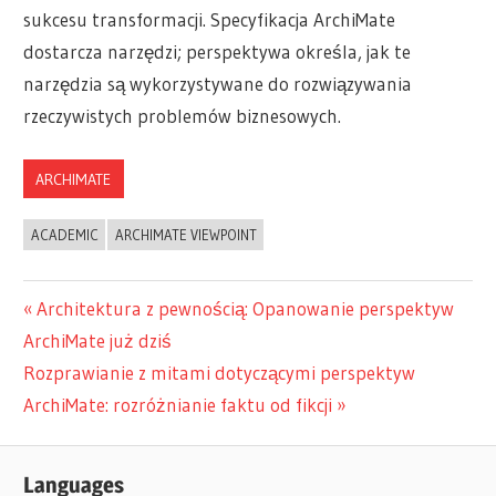
sukcesu transformacji. Specyfikacja ArchiMate
dostarcza narzędzi; perspektywa określa, jak te
narzędzia są wykorzystywane do rozwiązywania
rzeczywistych problemów biznesowych.
ARCHIMATE
ACADEMIC
ARCHIMATE VIEWPOINT
Nawigacja
Previous
Architektura z pewnością: Opanowanie perspektyw
Post:
ArchiMate już dziś
wpisu
Next
Rozprawianie z mitami dotyczącymi perspektyw
Post:
ArchiMate: rozróżnianie faktu od fikcji
Languages