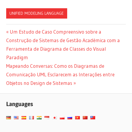
UNIFIED MODELING LANGUAGE
Navegação
Previous
Um Estudo de Caso Compreensivo sobre a
Post:
Construção de Sistemas de Gestão Acadêmica com a
de
Ferramenta de Diagrama de Classes do Visual
artigos
Paradigm
Next
Mapeando Conversas: Como os Diagramas de
Post:
Comunicação UML Esclarecem as Interações entre
Objetos no Design de Sistemas
Languages