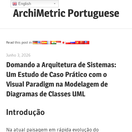
Skip
English
ArchiMetric Portuguese
to
content
EA,
Dev
Ops,
Read this post in:
Scrum,
Junho 3, 2026
curtis
Agile
Domando a Arquitetura de Sistemas:
and
Um Estudo de Caso Prático com o
More
Visual Paradigm na Modelagem de
Diagramas de Classes UML
Introdução
Na atual paisagem em rápida evolução do