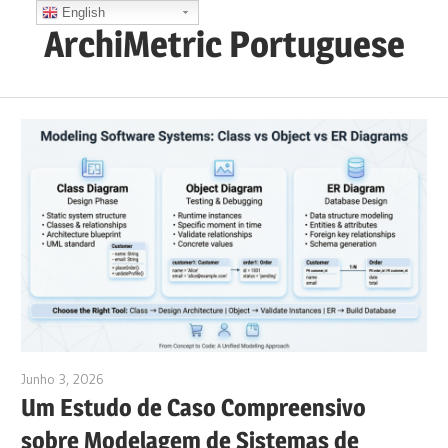
Skip
English
ArchiMetric Portuguese
to
content
EA,
Dev
Ops,
Scrum,
Agile
and
More
Junho 3, 2026
curtis
Um Estudo de Caso Compreensivo
sobre Modelagem de Sistemas de