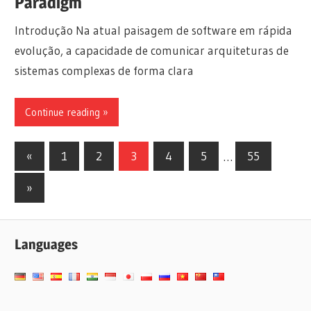
Paradigm
Introdução Na atual paisagem de software em rápida
evolução, a capacidade de comunicar arquiteturas de
sistemas complexas de forma clara
Continue reading
Paginação
Previous
«
1
2
3
4
5
…
55
Posts
dos
Next
»
conteúdos
Posts
Languages