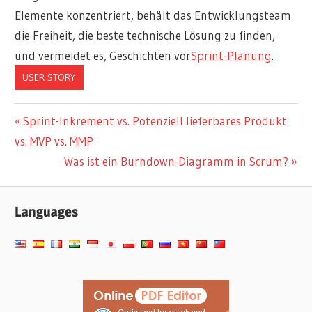
Elemente konzentriert, behält das Entwicklungsteam
die Freiheit, die beste technische Lösung zu finden,
und vermeidet es, Geschichten vor
Sprint-Planung
.
USER STORY
Beitragsnavigation
Vorheriger
Sprint-Inkrement vs. Potenziell lieferbares Produkt
Beitrag:
vs. MVP vs. MMP
Nächster
Was ist ein Burndown-Diagramm in Scrum?
Beitrag:
Languages