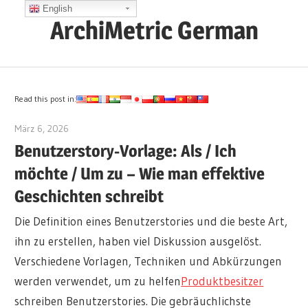
Zum
English
ArchiMetric German
Inhalt
springen
EA,
Dev
Ops,
Read this post in:
Scrum,
März 6, 2026
archimetric@visual-paradigm.com
Agile
Benutzerstory-Vorlage: Als / Ich
and
möchte / Um zu – Wie man effektive
More
Geschichten schreibt
Die Definition eines Benutzerstories und die beste Art,
ihn zu erstellen, haben viel Diskussion ausgelöst.
Verschiedene Vorlagen, Techniken und Abkürzungen
werden verwendet, um zu helfen
Produktbesitzer
schreiben Benutzerstories. Die gebräuchlichste