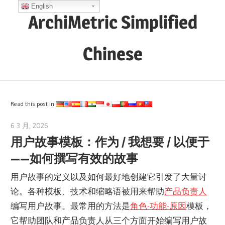
Skip
English
ArchiMetric Simplified
to
content
Chinese
EA,
Dev
Ops,
Read this post in:
Scrum,
6 3 月, 2026
archimetric@visual-paradigm.com
Agile
用户故事模板：作为 / 我想要 / 以便于
and
——如何撰写有效的故事
More
用户故事的定义以及如何最好地创建它引发了大量讨
论。各种模板、技术和缩略语被用来帮助
产品负责人
编写用户故事。最常用的方法是
角色-功能-原因
模板，
它帮助团队和产品负责人从三个方面开始编写用户故