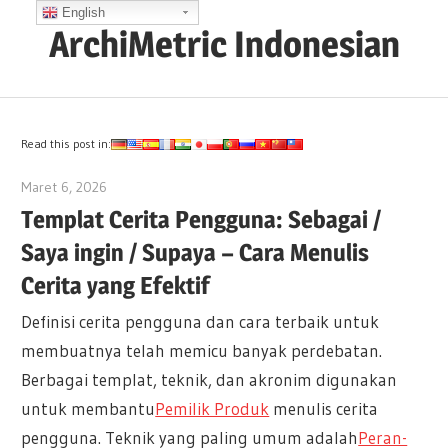
Skip
English
ArchiMetric Indonesian
to
content
EA,
Dev
Ops,
Read this post in:
Scrum,
Maret 6, 2026
archimetric@visual-paradigm.com
Agile
Templat Cerita Pengguna: Sebagai /
and
Saya ingin / Supaya – Cara Menulis
More
Cerita yang Efektif
Definisi cerita pengguna dan cara terbaik untuk
membuatnya telah memicu banyak perdebatan.
Berbagai templat, teknik, dan akronim digunakan
untuk membantu
Pemilik Produk
menulis cerita
pengguna. Teknik yang paling umum adalah
Peran-