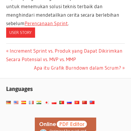
untuk menemukan solusi teknis terbaik dan
menghindari mendetailkan cerita secara berlebihan
sebelum
Perencanaan Sprint
.
USER STORY
Navigasi
Previous
Increment Sprint vs. Produk yang Dapat Dikirimkan
Post:
Secara Potensial vs. MVP vs. MMP
pos
Next
Apa itu Grafik Burndown dalam Scrum?
Post:
Languages