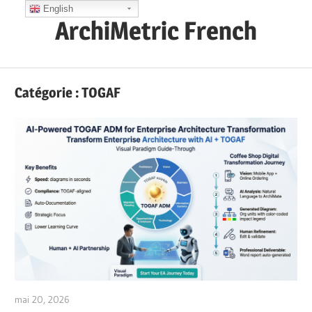
Skip
English
ArchiMetric French
to
content
EA,
Dev
Catégorie :
TOGAF
Ops,
Scrum,
Agile
and
More
mai 20, 2026
curtis