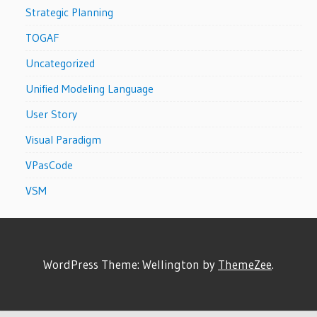
Strategic Planning
TOGAF
Uncategorized
Unified Modeling Language
User Story
Visual Paradigm
VPasCode
VSM
WordPress Theme: Wellington by
ThemeZee
.