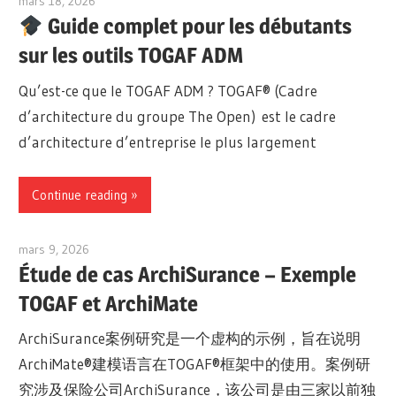
mars 18, 2026
curtis
Guide complet pour les débutants
sur les outils TOGAF ADM
Qu’est-ce que le TOGAF ADM ? TOGAF® (Cadre
d’architecture du groupe The Open) est le cadre
d’architecture d’entreprise le plus largement
Continue reading
mars 9, 2026
archimetric@visual-paradigm.com
Étude de cas ArchiSurance – Exemple
TOGAF et ArchiMate
ArchiSurance案例研究是一个虚构的示例，旨在说明
ArchiMate®建模语言在TOGAF®框架中的使用。案例研
究涉及保险公司ArchiSurance，该公司是由三家以前独