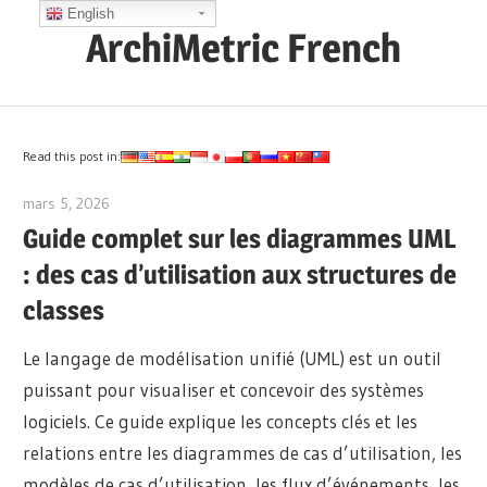
Skip
English
ArchiMetric French
to
content
EA,
Dev
Ops,
Read this post in:
Scrum,
mars 5, 2026
archimetric@visual-paradigm.com
Agile
Guide complet sur les diagrammes UML
and
: des cas d’utilisation aux structures de
More
classes
Le langage de modélisation unifié (UML) est un outil
puissant pour visualiser et concevoir des systèmes
logiciels. Ce guide explique les concepts clés et les
relations entre les diagrammes de cas d’utilisation, les
modèles de cas d’utilisation, les flux d’événements, les