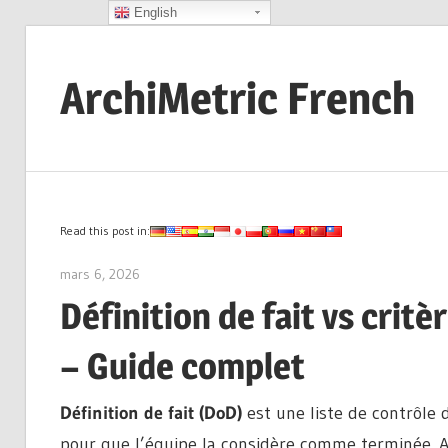
English
Skip
to
ArchiMetric French
content
EA,
Dev
Ops,
Scrum,
Read this post in:
Agile
mars 6, 2026
archimetric@visual-paradigm.com
and
Définition de fait vs crit
More
– Guide complet
Définition de fait (DoD)
est une liste de contrôle d
pour que l’équipe la considère comme terminée. A