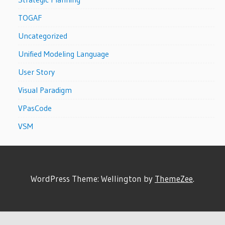
TOGAF
Uncategorized
Unified Modeling Language
User Story
Visual Paradigm
VPasCode
VSM
WordPress Theme: Wellington by
ThemeZee
.