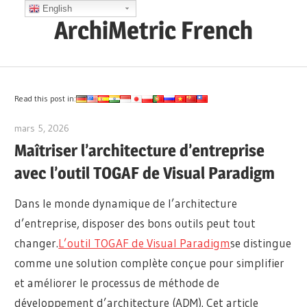
Skip
English
ArchiMetric French
to
content
EA,
Dev
Ops,
Read this post in:
Scrum,
mars 5, 2026
archimetric@visual-paradigm.com
Agile
Maîtriser l’architecture d’entreprise
and
avec l’outil TOGAF de Visual Paradigm
More
Dans le monde dynamique de l’architecture
d’entreprise, disposer des bons outils peut tout
changer.
L’outil TOGAF de Visual Paradigm
se distingue
comme une solution complète conçue pour simplifier
et améliorer le processus de méthode de
développement d’architecture (ADM). Cet article