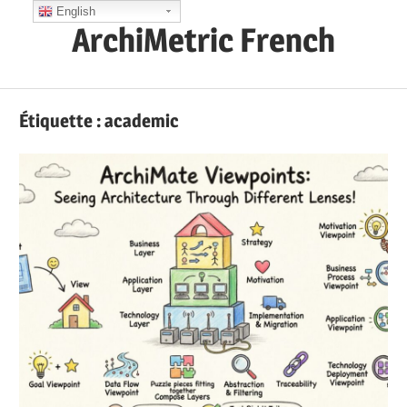
Skip
English
ArchiMetric French
to
content
EA,
Dev
Étiquette :
academic
Ops,
Scrum,
Agile
and
More