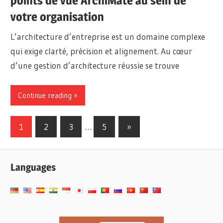
points de vue ArchiMate au sein de
votre organisation
L’architecture d’entreprise est un domaine complexe
qui exige clarté, précision et alignement. Au cœur
d’une gestion d’architecture réussie se trouve
Continue reading
Pagination
Next
1
2
3
…
5
»
Posts
des
publications
Languages