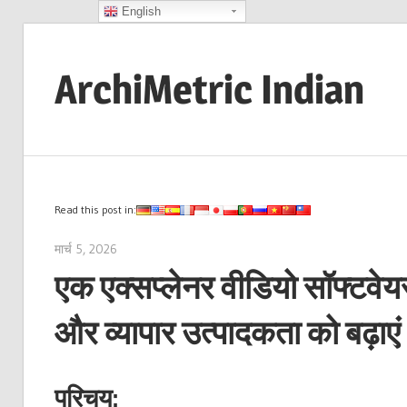
English
Skip
to
ArchiMetric Indian
content
EA,
Dev
Ops,
Scrum,
Read this post in:
Agile
मार्च 5, 2026
archimetric@visual-paradigm.com
and
एक एक्सप्लेनर वीडियो सॉफ्टवेयर
More
और व्यापार उत्पादकता को बढ़ाएं
परिचय: