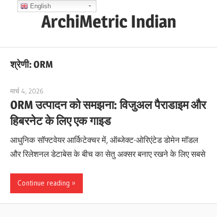
Skip
English
ArchiMetric Indian
to
content
EA,
Dev
श्रेणी:
ORM
Ops,
Scrum,
मार्च 4, 2026
curtis
Agile
ORM उत्पादन को समझना: विजुअल पैराडाइम और
and
हिबरनेट के लिए एक गाइड
More
आधुनिक सॉफ्टवेयर आर्किटेक्चर में, ऑब्जेक्ट-ओरिएंटेड डोमेन मॉडल
और रिलेशनल डेटाबेस के बीच का सेतु अक्सर बनाए रखने के लिए सबसे
Continue reading