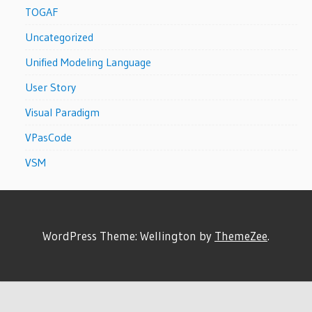
TOGAF
Uncategorized
Unified Modeling Language
User Story
Visual Paradigm
VPasCode
VSM
WordPress Theme: Wellington by
ThemeZee
.