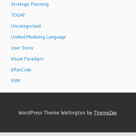
Strategic Planning
TOGAF
Uncategorized
Unified Modeling Language
User Story
Visual Paradigm
VPasCode
VSM
WordPress Theme: Wellington by
ThemeZee
.