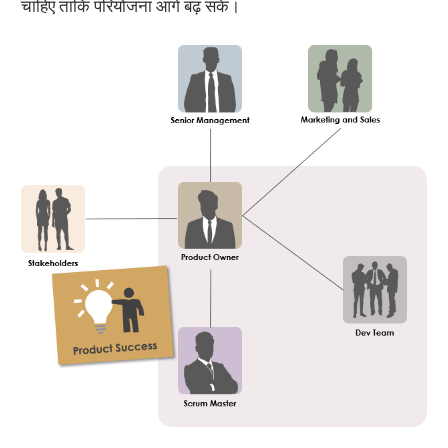
चाहिए ताकि परियोजना आगे बढ़ सके।