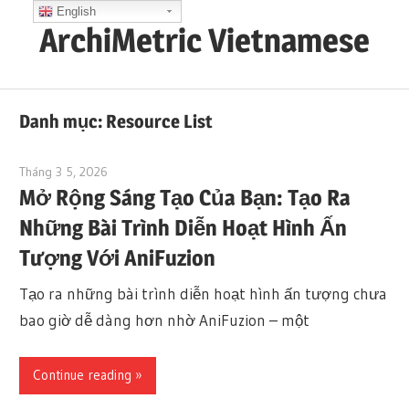
Skip
English
ArchiMetric Vietnamese
to
content
EA,
Dev
Danh mục:
Resource List
Ops,
Scrum,
Tháng 3 5, 2026
archimetric@visual-paradigm.com
Agile
Mở Rộng Sáng Tạo Của Bạn: Tạo Ra
and
Những Bài Trình Diễn Hoạt Hình Ấn
More
Tượng Với AniFuzion
Tạo ra những bài trình diễn hoạt hình ấn tượng chưa
bao giờ dễ dàng hơn nhờ AniFuzion – một
Continue reading