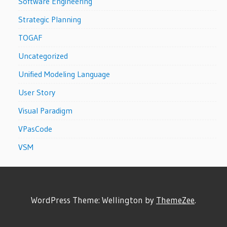
Software Engineering
Strategic Planning
TOGAF
Uncategorized
Unified Modeling Language
User Story
Visual Paradigm
VPasCode
VSM
WordPress Theme: Wellington by
ThemeZee
.