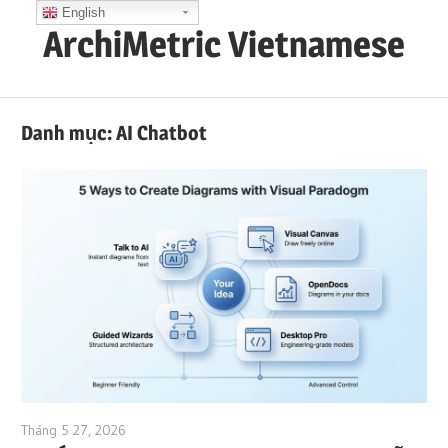
Skip
English
ArchiMetric Vietnamese
to
content
EA,
Dev
Danh mục:
AI Chatbot
Ops,
Scrum,
Agile
and
More
Tháng 5 27, 2026
curtis