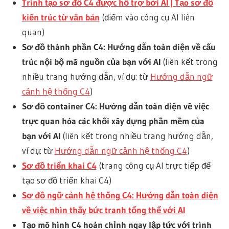
Trình tạo sơ đồ C4 được hỗ trợ bởi AI | Tạo sơ đồ
kiến trúc từ văn bản
(điểm vào công cụ AI liên
quan)
Sơ đồ thành phần C4: Hướng dẫn toàn diện về cấu
trúc nội bộ mã nguồn của bạn với AI
(liên kết trong
nhiều trang hướng dẫn, ví dụ: từ
Hướng dẫn ngữ
cảnh hệ thống C4
)
Sơ đồ container C4: Hướng dẫn toàn diện về việc
trực quan hóa các khối xây dựng phần mềm của
bạn với AI
(liên kết trong nhiều trang hướng dẫn,
ví dụ: từ
Hướng dẫn ngữ cảnh hệ thống C4
)
Sơ đồ triển khai C4
(trang công cụ AI trực tiếp để
tạo sơ đồ triển khai C4)
Sơ đồ ngữ cảnh hệ thống C4: Hướng dẫn toàn diện
về việc nhìn thấy bức tranh tổng thể với AI
Tạo mô hình C4 hoàn chỉnh ngay lập tức với trình