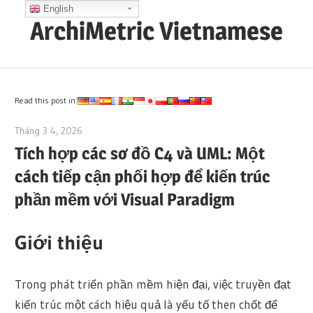
Skip
English
ArchiMetric Vietnamese
to
content
EA,
Dev
Ops,
Read this post in:
Scrum,
Tháng 3 4, 2026
archimetric@visual-paradigm.com
Agile
Tích hợp các sơ đồ C4 và UML: Một
and
cách tiếp cận phối hợp để kiến trúc
More
phần mềm với Visual Paradigm
Giới thiệu
Trong phát triển phần mềm hiện đại, việc truyền đạt
kiến trúc một cách hiệu quả là yếu tố then chốt để