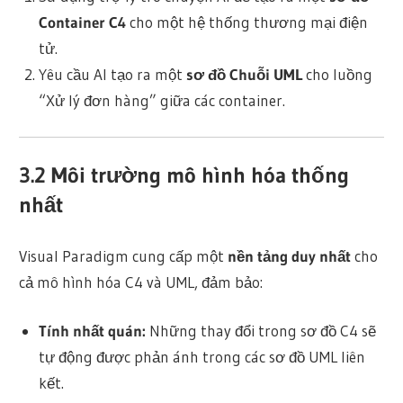
Container C4
cho một hệ thống thương mại điện
tử.
Yêu cầu AI tạo ra một
sơ đồ Chuỗi UML
cho luồng
“Xử lý đơn hàng” giữa các container.
3.2
Môi trường mô hình hóa thống
nhất
Visual Paradigm cung cấp một
nền tảng duy nhất
cho
cả mô hình hóa C4 và UML, đảm bảo:
Tính nhất quán:
Những thay đổi trong sơ đồ C4 sẽ
tự động được phản ánh trong các sơ đồ UML liên
kết.