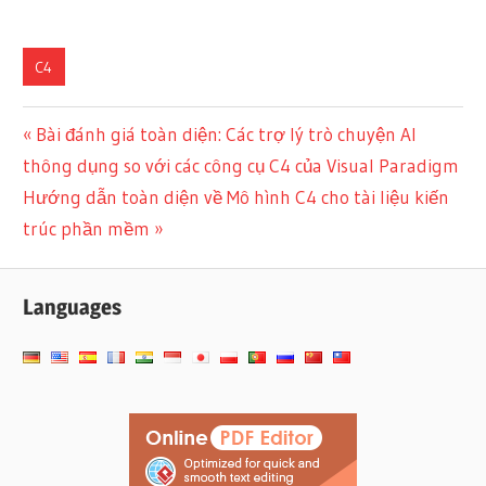
C4
Điều
Previous
Bài đánh giá toàn diện: Các trợ lý trò chuyện AI
Post:
thông dụng so với các công cụ C4 của Visual Paradigm
hướng
Next
Hướng dẫn toàn diện về Mô hình C4 cho tài liệu kiến
bài
Post:
trúc phần mềm
viết
Languages