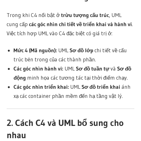
Trong khi C4 nổi bật ở
trừu tượng cấu trúc
, UML
cung cấp
các góc nhìn chi tiết về triển khai và hành vi
.
Việc tích hợp UML vào C4 đặc biệt có giá trị ở:
Mức 4 (Mã nguồn):
UML
Sơ đồ lớp
chi tiết về cấu
trúc bên trong của các thành phần.
Các góc nhìn hành vi
:
UML
Sơ đồ tuần tự
và
Sơ đồ
động
minh họa các tương tác tại thời điểm chạy.
Các góc nhìn triển khai:
UML
Sơ đồ triển khai
ánh
xạ các container phần mềm đến hạ tầng vật lý.
2. Cách C4 và UML bổ sung cho
nhau