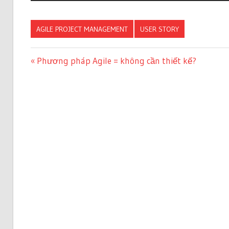
AGILE PROJECT MANAGEMENT
USER STORY
Điều
Previous
Phương pháp Agile = không cần thiết kế?
Post:
hướng
bài
viết