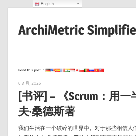
English
Skip
to
ArchiMetric Simplifi
content
EA,
Dev
Ops,
Scrum,
Read this post in:
Agile
6 3 月, 2026
archimetric@visual-paradigm.com
and
[书评] – 《Scrum
More
夫·桑德斯著
我们生活在一个破碎的世界中。对于那些相信人们