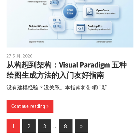
27 5 月, 2026
curtis
从构想到架构：Visual Paradigm 五种
绘图生成方法的入门友好指南
没有建模经验？没关系。本指南将带领IT新
Continue reading
文
Next
1
2
3
…
8
»
Posts
章