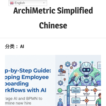
Skip
English
ArchiMetric Simplified
to
content
Chinese
EA,
Dev
分类：
AI
Ops,
Scrum,
Agile
and
More