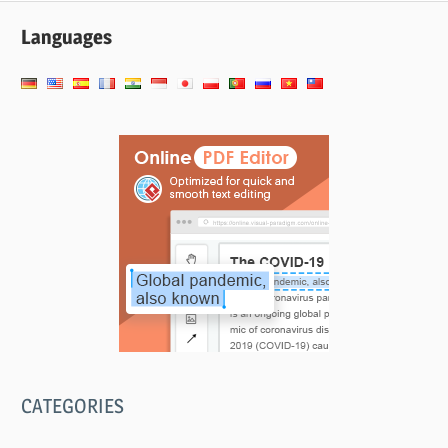
分
Languages
页
CATEGORIES