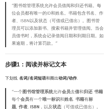
“图书馆管理系统允许会员借阅和归还书籍。每
位会员都有唯一的ID和姓名。书籍包含书名、作
者、ISBN以及状态（可借或已借出）。图书管
理员可以添加新书、搜索书籍并管理借阅。当会
员借书时，系统会记录借阅日期和到期日期。如
果逾期，将计算罚款。”
步骤1：阅读并标记文本
下划线
名词/名词短语
和圈出
动词/动作
.
“一个
图书馆管理系统
允许
会员
去
借
和
归还
书籍
每个
会员
有一个
唯一标识
和
姓名
.
书籍
有
标
题
,
作者
,
ISBN
，以及
状态
（可借或已借出）。