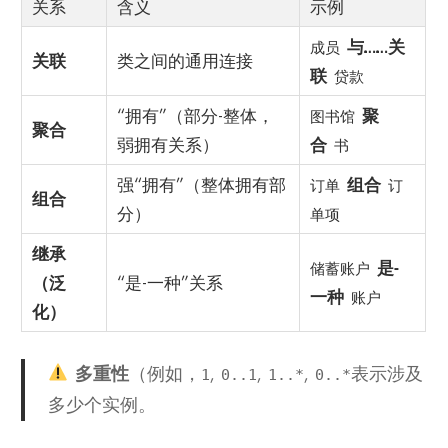
关系
含义
示例
与……关
成员
关联
类之间的通用连接
联
贷款
“拥有”（部分-整体，
聚
图书馆
聚合
弱拥有关系）
合
书
强“拥有”（整体拥有部
组合
订单
订
组合
分）
单项
继承
是-
储蓄账户
（泛
“是-一种”关系
一种
账户
化）
多重性
（例如，
,
,
,
表示涉及
1
0..1
1..*
0..*
多少个实例。