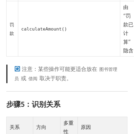
由
“罚
款已
罚
calculateAmount()
计
款
算”
隐含
注意：某些操作可能更适合放在
图书管理
或
取决于职责。
员
借阅
步骤5：识别关系
多重
关系
方向
原因
性