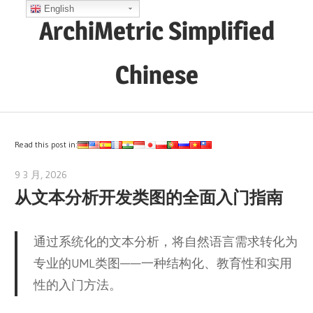
Skip
English
ArchiMetric Simplified
to
content
Chinese
EA,
Dev
Ops,
Read this post in:
Scrum,
9 3 月, 2026
archimetric@visual-paradigm.com
Agile
从文本分析开发类图的全面入门指南
and
More
通过系统化的文本分析，将自然语言需求转化为
专业的UML类图——一种结构化、教育性和实用
性的入门方法。