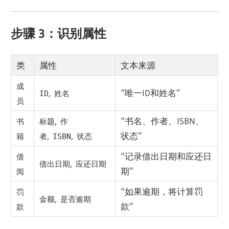
步骤 3：识别属性
类
属性
文本来源
成
,
“唯一ID和姓名”
ID
姓名
员
,
“书名、作者、ISBN、
书
标题
作
,
,
状态”
籍
者
ISBN
状态
“记录借出日期和应还日
借
,
借出日期
应还日期
期”
阅
“如果逾期，将计算罚
罚
,
金额
是否逾期
款”
款