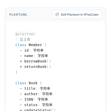
PLANTUML
Edit Plantuml in VPasCode
@startuml
' 定义类
class
 Member 
{
  - id
:
 字符串

  - name
:
 字符串

  + borrowBook
(
)
  + returnBook
(
)
}
class
 Book 
{
  - title
:
 字符串

  - author
:
 字符串

  - ISBN
:
 字符串

  - status
:
 字符串

  + updateStatus
(
)