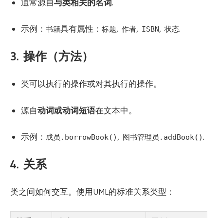
通常源自
与类相关的名词
.
示例：
具有属性：
,
,
,
.
书籍
标题
作者
ISBN
状态
3.
操作（方法）
类可以执行的操作或对其执行的操作。
源自
动词或动词短语
在文本中。
示例：
,
.
成员.borrowBook()
图书管理员.addBook()
4.
关系
类之间如何交互。使用UML的标准关系类型：