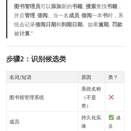
图书管理员
可以
添加
新的
书籍
,
搜索
查找
书籍
，
并且
管理
借阅
。当一名
成员
借阅
一本
书
时，系
统会记录
借阅日期
和
到期日期
。如果
逾期
,
罚款
被
计算
.”
步骤2：识别候选类
名词/短语
原因
类？
系统名称
图书馆管理系统
（不是
类）
持久化实
成
成员
体
员