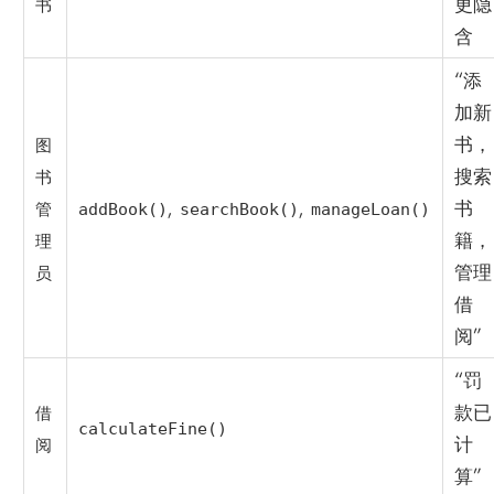
更隐
书
含
“添
加新
书，
图
搜索
书
,
,
书
管
addBook()
searchBook()
manageLoan()
籍，
理
管理
员
借
阅”
“罚
款已
借
calculateFine()
计
阅
算”