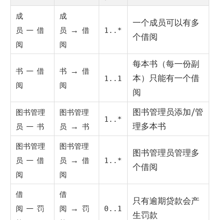
成
成
一个成员可以有多
—
→
员
借
员
借
1..*
个借阅
阅
阅
每本书（每一份副
—
→
书
借
书
借
本）只能有一个借
1..1
阅
阅
阅
图书管理员添加/管
图书管理
图书管理
1..*
—
→
理多本书
员
书
员
书
图书管理
图书管理
图书管理员管理多
—
→
员
借
员
借
1..*
个借阅
阅
阅
借
借
只有逾期贷款会产
—
→
阅
罚
阅
罚
0..1
生罚款