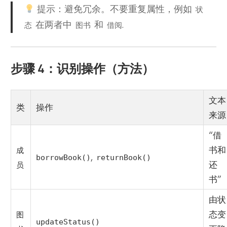
提示：避免冗余。不要重复属性，例如
状
在两者中
和
.
态
图书
借阅
步骤 4：识别操作（方法）
文本
类
操作
来源
“借
书和
成
,
borrowBook()
returnBook()
还
员
书”
由状
态变
图
updateStatus()