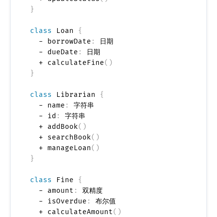
}
class
 Loan 
{
  - borrowDate
:
 日期

  - dueDate
:
 日期

  + calculateFine
(
)
}
class
 Librarian 
{
  - name
:
 字符串

  - id
:
 字符串

  + addBook
(
)
  + searchBook
(
)
  + manageLoan
(
)
}
class
 Fine 
{
  - amount
:
 双精度

  - isOverdue
:
 布尔值

  + calculateAmount
(
)