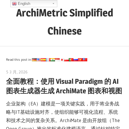
Skip
English
ArchiMetric Simplified
to
content
Chinese
EA,
Dev
Ops,
Read this post in:
Scrum,
5 3 月, 2026
archimetric@visual-paradigm.com
Agile
全面教程：使用 Visual Paradigm 的 AI
and
图表生成器生成 ArchiMate 图表和视图
More
企业架构（EA）建模是一项关键实践，用于将业务战
略与IT基础设施对齐，使组织能够可视化流程、系统
和技术之间的复杂关系。ArchiMate 是由开放组（The
Open Group）推出的标准化建模语言，通过针对特定