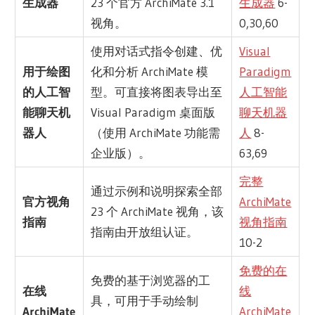
生成器
23 个官方 ArchiMate 3.1
生成器
6-
视角。
0,30,60
使用对话式指令创建、优
Visual
用于绘图
化和分析 ArchiMate 模
Paradigm
的人工智
型。可直接将图表导出至
人工智能
能聊天机
Visual Paradigm 桌面版
聊天机器
器人
（使用 ArchiMate 功能需
人
8-
企业版）。
63,69
完整
通过示例和说明探索全部
官方视角
ArchiMate
23 个 ArchiMate 视角，该
指南
视角指南
指南由开放组认证。
10-2
免费的在
免费的基于浏览器的工
在线
线
具，可用于手动绘制
ArchiMate
ArchiMate