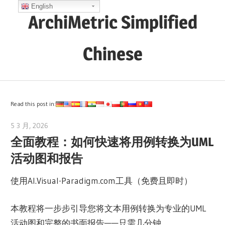
Skip
English
ArchiMetric Simplified
to
content
Chinese
EA,
Dev
Ops,
Read this post in:
Scrum,
5 3 月, 2026
archimetric@visual-paradigm.com
Agile
全面教程：如何快速将用例转换为UML
and
活动图和报告
More
使用AI.Visual-Paradigm.com工具（免费且即时）
本教程将一步步引导您将文本用例转换为专业的UML
活动图和完整的书面报告——只需几分钟。