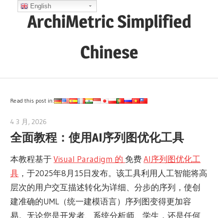
Skip
English
ArchiMetric Simplified
to
content
Chinese
EA,
Dev
Ops,
Read this post in:
Scrum,
4 3 月, 2026
archimetric@visual-paradigm.com
Agile
全面教程：使用AI序列图优化工具
and
More
本教程基于
Visual Paradigm 的
免费
AI序列图优化工
具
，于2025年8月15日发布。该工具利用人工智能将高
层次的用户交互描述转化为详细、分步的序列，使创
建准确的UML（统一建模语言）序列图变得更加容
易。无论您是开发者、系统分析师、学生，还是任何