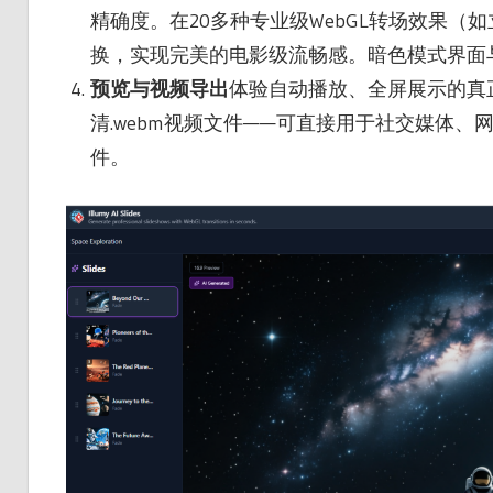
精确度。在20多种专业级WebGL转场效果（
换，实现完美的电影级流畅感。暗色模式界面
预览与视频导出
体验自动播放、全屏展示的真
清.webm视频文件——可直接用于社交媒体、网
件。