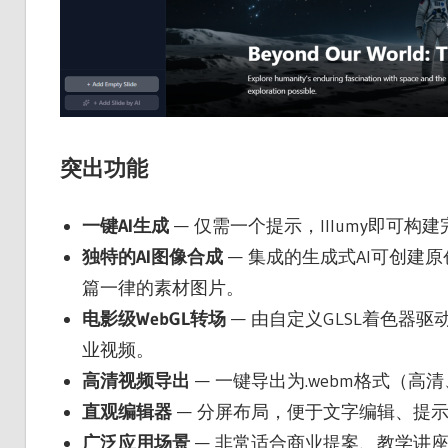
突出功能
一键AI生成
— 仅需一个提示，Illumy即可
独特的AI图像合成
— 集成的生成式AI可创建
篇一律的素材图片。
电影级WebGL转场
— 由自定义GLSL着色器
业视频。
高清视频导出
— 一键导出为.webm格式（
直观编辑器
— 分屏布局，便于文字编辑、提
广泛应用场景
— 非常适合商业提案、教学讲