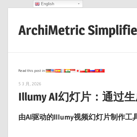
English
Skip
to
ArchiMetric Simplifi
content
EA,
Dev
Ops,
Scrum,
Read this post in:
Agile
5 3 月, 2026
archimetric@visual-paradigm.com
and
Illumy AI幻灯片：通
More
由AI驱动的Illumy视频幻灯片制