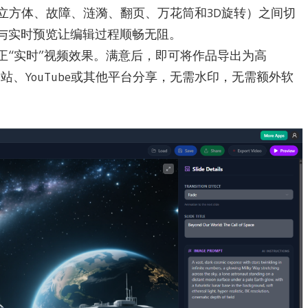
如立方体、故障、涟漪、翻页、万花筒和3D旋转）之间切
与实时预览让编辑过程顺畅无阻。
正“实时”视频效果。满意后，即可将作品导出为高
站、YouTube或其他平台分享，无需水印，无需额外软