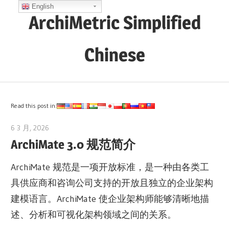
Skip
English
ArchiMetric Simplified
to
content
Chinese
EA,
Dev
Ops,
Read this post in:
Scrum,
6 3 月, 2026
archimetric@visual-paradigm.com
Agile
ArchiMate 3.0 规范简介
and
More
ArchiMate 规范是一项开放标准，是一种由各类工
具供应商和咨询公司支持的开放且独立的企业架构
建模语言。ArchiMate 使企业架构师能够清晰地描
述、分析和可视化架构领域之间的关系。