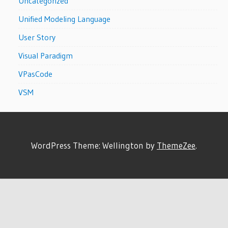
Uncategorized
Unified Modeling Language
User Story
Visual Paradigm
VPasCode
VSM
WordPress Theme: Wellington by
ThemeZee
.