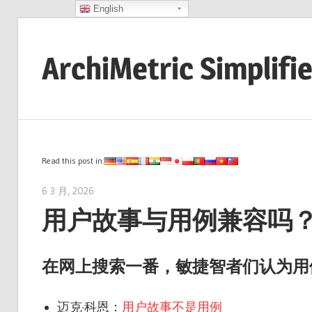
English
Skip
to
ArchiMetric Simplifi
content
EA,
Dev
Ops,
Scrum,
Read this post in:
Agile
6 3 月, 2026
archimetric@visual-paradigm.com
and
用户故事与用例兼容吗
More
在网上搜索一番，敏捷智者们认为用
迈克·科恩：
用户故事不是用例