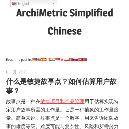
Skip
English
ArchiMetric Simplified
to
content
Chinese
EA,
Dev
Ops,
Read this post in:
Scrum,
6 3 月, 2026
archimetric@visual-paradigm.com
Agile
什么是敏捷故事点？如何估算用户故
and
事？
More
故事点是一种在
敏捷项目和产品管理
用于估算实现特
定用户故事所需的工作量。它是一种抽象的工作量度
量。简单来说，故事点是一个数字，用来告诉团队故
事的难度等级。难度可能与复杂性、风险和所需努力