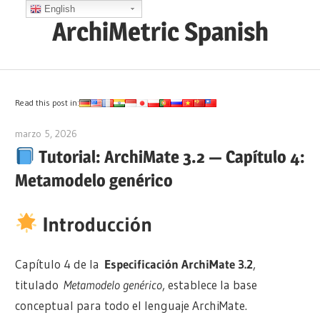
Saltar
English
ArchiMetric Spanish
al
contenido
EA,
Dev
Ops,
Read this post in:
Scrum,
marzo 5, 2026
curtis
Agile
Tutorial: ArchiMate 3.2 — Capítulo 4:
and
Metamodelo genérico
More
Introducción
Capítulo 4 de la
Especificación ArchiMate 3.2
,
titulado
Metamodelo genérico
, establece la base
conceptual para todo el lenguaje ArchiMate.