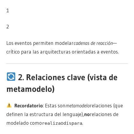
1
2
Los eventos permiten modelar
cadenas de reacción
—
crítico para las arquitecturas orientadas a eventos.
2. Relaciones clave (vista de
metamodelo)
Recordatorio
: Estas son
metamodelo
relaciones (que
definen la estructura del lenguaje),
no
relaciones de
modelado como
o
.
realiza
dispara