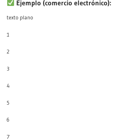
Ejemplo (comercio electrónico):
texto plano
1
2
3
4
5
6
7