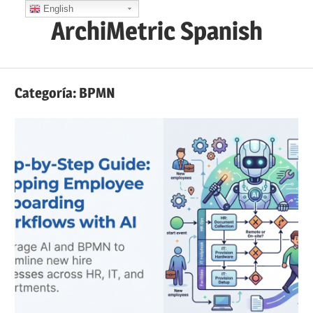
Saltar
English
ArchiMetric Spanish
al
contenido
EA,
Dev
Categoría:
BPMN
Ops,
Scrum,
Agile
and
More