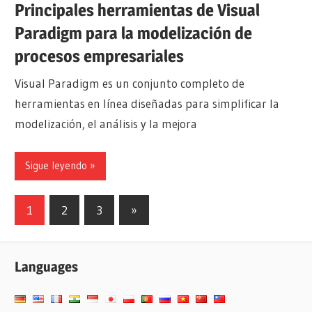
Principales herramientas de Visual
Paradigm para la modelización de
procesos empresariales
Visual Paradigm es un conjunto completo de
herramientas en línea diseñadas para simplificar la
modelización, el análisis y la mejora
Sigue leyendo
Paginación
Siguientes
1
2
3
»
entradas
de
entradas
Languages