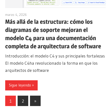
marzo 4, 2026
archimetric@visual-paradigm.com
Más allá de la estructura: cómo los
diagramas de soporte mejoran el
modelo C4 para una documentación
completa de arquitectura de software
Introducción: el modelo C4 y sus principales fortalezas
El modelo C4ha revolucionado la forma en que los
arquitectos de software
Sigue leyendo
Paginación
Siguientes
1
2
»
entradas
de