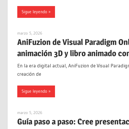
Sigue leyendo
marzo 5, 2026
archimetric@visual-paradigm.com
AniFuzion de Visual Paradigm On
animación 3D y libro animado co
En la era digital actual, AniFuzion de Visual Paradi
creación de
Sigue leyendo
marzo 5, 2026
archimetric@visual-paradigm.com
Guía paso a paso: Cree presenta