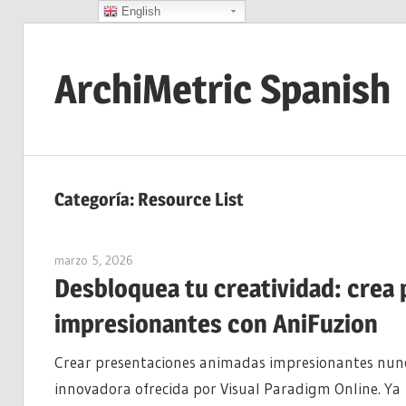
English
Saltar
al
ArchiMetric Spanish
contenido
EA,
Dev
Ops,
Categoría:
Resource List
Scrum,
Agile
marzo 5, 2026
archimetric@visual-paradigm.com
and
Desbloquea tu creatividad: crea
More
impresionantes con AniFuzion
Crear presentaciones animadas impresionantes nunca
innovadora ofrecida por Visual Paradigm Online. Ya