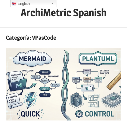
Saltar
English
ArchiMetric Spanish
al
contenido
EA,
Dev
Categoría:
VPasCode
Ops,
Scrum,
Agile
and
More