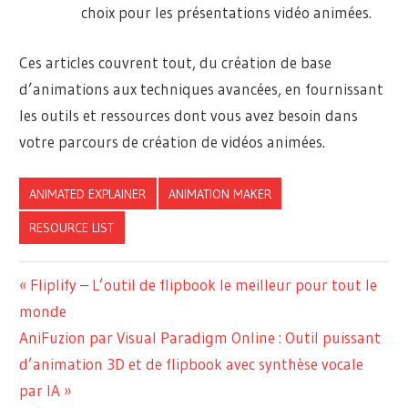
choix pour les présentations vidéo animées.
Ces articles couvrent tout, du création de base
d’animations aux techniques avancées, en fournissant
les outils et ressources dont vous avez besoin dans
votre parcours de création de vidéos animées.
ANIMATED EXPLAINER
ANIMATION MAKER
RESOURCE LIST
Navigation
Previous
Fliplify – L’outil de flipbook le meilleur pour tout le
Post:
monde
de
Next
AniFuzion par Visual Paradigm Online : Outil puissant
l’article
Post:
d’animation 3D et de flipbook avec synthèse vocale
par IA