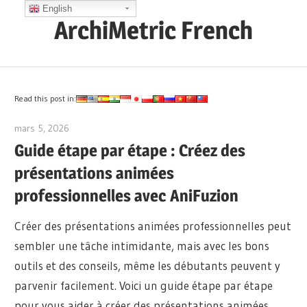
Skip
English
ArchiMetric French
to
content
EA,
Dev
Ops,
Read this post in:
Scrum,
mars 5, 2026
archimetric@visual-paradigm.com
Agile
Guide étape par étape : Créez des
and
présentations animées
More
professionnelles avec AniFuzion
Créer des présentations animées professionnelles peut
sembler une tâche intimidante, mais avec les bons
outils et des conseils, même les débutants peuvent y
parvenir facilement. Voici un guide étape par étape
pour vous aider à créer des présentations animées