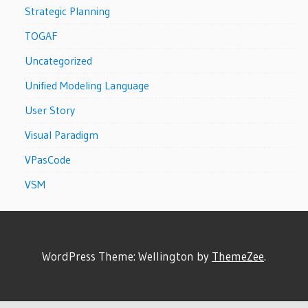
Strategic Planning
TOGAF
Uncategorized
Unified Modeling Language
User Story
Visual Paradigm
VPasCode
VSM
WordPress Theme: Wellington by
ThemeZee
.