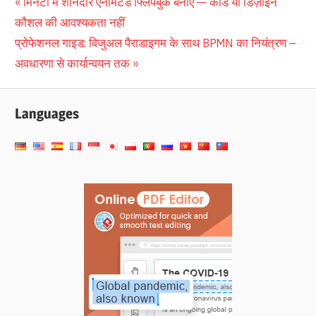
पोस्ट
Previous
मिनटों में शानदार एनीमेटेड फ्लिपबुक बनाएं — कोड या डिज़ाइन
Post:
कौशल की आवश्यकता नहीं
नेविगेशन
Next
प्रोफेशनल गाइड: विजुअल पैराडाइगम के साथ BPMN का नियंत्रण –
Post:
अवधारणा से कार्यान्वयन तक
Languages